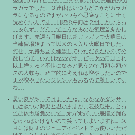
今回はOXOでした。つまり真ん中の日曜日がガ
ラガラでした。３連休はいつもどこかがガラガ
ラになるなのですがいつも不思議なことに全く
読めないんです。日曜の午前は２組しかいらっ
しゃらず、どうしてこうなるのか毎度首をかし
げます。先週も月曜日は超ガラガラで火曜日は
当練習場始まって以来の大入り火曜日でした。
何せ、気持ちよく練習していただきたいので分
散してほしいだけなのです。ピークの日はこれ
以上増えると不快になると思うので月額定額パ
スの人数も、経営的に考えれば増やしたいので
すが増やせないジレンマもあるので難しいです
ね。
暑い夏がやってきましたね。なかなかダンサー
にはきつい時期と思いますが、競技選手にとっ
ては体力勝負の中で、すがすがしい表情で踊ら
なければいけないので笑ってしまいますね。来
月には財団のジュニアイベントでお使いいただ