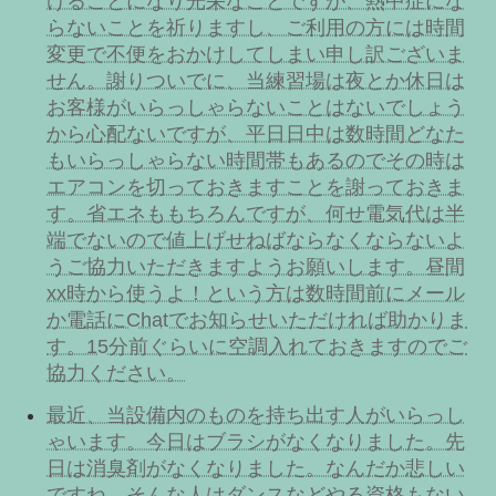
けることになり光栄なことですが、熱中症にな
らないことを祈りますし、ご利用の方には時間
変更で不便をおかけしてしまい申し訳ございま
せん。謝りついでに、当練習場は夜とか休日は
お客様がいらっしゃらないことはないでしょう
から心配ないですが、平日日中は数時間どなた
もいらっしゃらない時間帯もあるのでその時は
エアコンを切っておきますことを謝っておきま
す。省エネももちろんですが、何せ電気代は半
端でないので値上げせねばならなくならないよ
うご協力いただきますようお願いします。昼間
xx時から使うよ！という方は数時間前にメール
か電話にChatでお知らせいただければ助かりま
す。15分前ぐらいに空調入れておきますのでご
協力ください。
最近、当設備内のものを持ち出す人がいらっし
ゃいます。今日はブラシがなくなりました。先
日は消臭剤がなくなりました。なんだか悲しい
ですね。そんな人はダンスなどやる資格もない