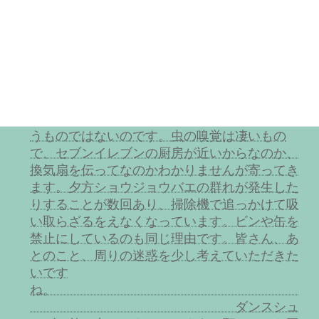
す。ぜひご協力というか、周りにそういう方が
いたら指摘して改めていただきたいです。よろ
しくお願いしま
す。
また、食べ物を捨てないよ
うにお願いしていますが未だ時々平気で捨てる
方がいらっしゃいます。袋に入れればよいとい
うものではないのです。虫の嗅覚は凄いもの
で、セブンイレブンの厨房が近いからなのか、
換気扇を伝ってなのかわかりませんが寄ってき
ます。夕方ショウジョウバエの群れが発生した
りすることが数回あり、掃除機で追っかけて吸
い取らざるをえなくなっています。ビンや缶を
禁止にしているのも同じ理由です。皆さん、あ
とのこと、周りの迷惑を少し考えていただきた
いです
ね。
ダンスシュ