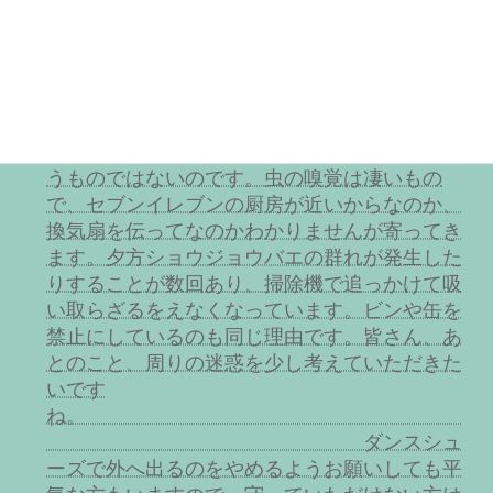
いたら指摘して改めていただきたいです。よろ
しくお願いしま
す。
また、食べ物を捨てないよ
うにお願いしていますが未だ時々平気で捨てる
方がいらっしゃいます。袋に入れればよいとい
うものではないのです。虫の嗅覚は凄いもの
で、セブンイレブンの厨房が近いからなのか、
換気扇を伝ってなのかわかりませんが寄ってき
ます。夕方ショウジョウバエの群れが発生した
りすることが数回あり、掃除機で追っかけて吸
い取らざるをえなくなっています。ビンや缶を
禁止にしているのも同じ理由です。皆さん、あ
とのこと、周りの迷惑を少し考えていただきた
いです
ね。
ダンスシュ
ーズで外へ出るのをやめるようお願いしても平