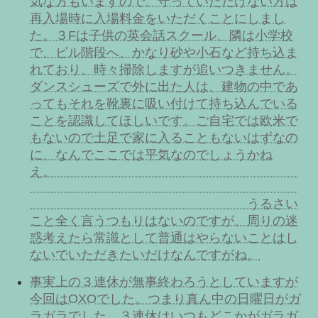
気な方もいますので、守っていただけない方は
再入場時に入場料金をいただくことにしまし
た。３Fは子供の英会話スクール、隣は小学校
で、ビル階段へ、かなり砂や小石など持ち込ま
れており、時々掃除しますが追いつきません。
ダンスシューズで外に出た人は、建物の中であ
ってもそれを靴裏に吸い付けて持ち込んでいる
ことを認識してほしいです。ご自宅では欧米で
もないので土足で家に入ることもないはずなの
に、なんでここでは平気なのでしょうかね
え。
うるさい
こと全く言うつもりはないのですが、周りの迷
惑考えたら常識として普通はやらないことはし
ないでいただきたいだけなんですがね。
事実上の３連休が無事終わろうとしていますが
今回はOXOでした。つまり真ん中の日曜日がガ
ラガラでした。３連休はいつもどこかがガラガ