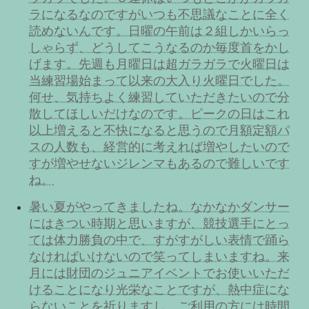
ラになるなのですがいつも不思議なことに全く
読めないんです。日曜の午前は２組しかいらっ
しゃらず、どうしてこうなるのか毎度首をかし
げます。先週も月曜日は超ガラガラで火曜日は
当練習場始まって以来の大入り火曜日でした。
何せ、気持ちよく練習していただきたいので分
散してほしいだけなのです。ピークの日はこれ
以上増えると不快になると思うので月額定額パ
スの人数も、経営的に考えれば増やしたいので
すが増やせないジレンマもあるので難しいです
ね。
暑い夏がやってきましたね。なかなかダンサー
にはきつい時期と思いますが、競技選手にとっ
ては体力勝負の中で、すがすがしい表情で踊ら
なければいけないので笑ってしまいますね。来
月には財団のジュニアイベントでお使いいただ
けることになり光栄なことですが、熱中症にな
らないことを祈りますし、ご利用の方には時間