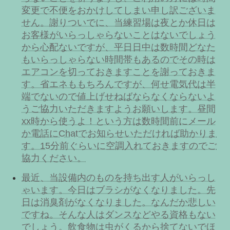
変更で不便をおかけしてしまい申し訳ございま
せん。謝りついでに、当練習場は夜とか休日は
お客様がいらっしゃらないことはないでしょう
から心配ないですが、平日日中は数時間どなた
もいらっしゃらない時間帯もあるのでその時は
エアコンを切っておきますことを謝っておきま
す。省エネももちろんですが、何せ電気代は半
端でないので値上げせねばならなくならないよ
うご協力いただきますようお願いします。昼間
xx時から使うよ！という方は数時間前にメール
か電話にChatでお知らせいただければ助かりま
す。15分前ぐらいに空調入れておきますのでご
協力ください。
最近、当設備内のものを持ち出す人がいらっし
ゃいます。今日はブラシがなくなりました。先
日は消臭剤がなくなりました。なんだか悲しい
ですね。そんな人はダンスなどやる資格もない
でしょう。飲食物は虫がくるから捨てないでほ