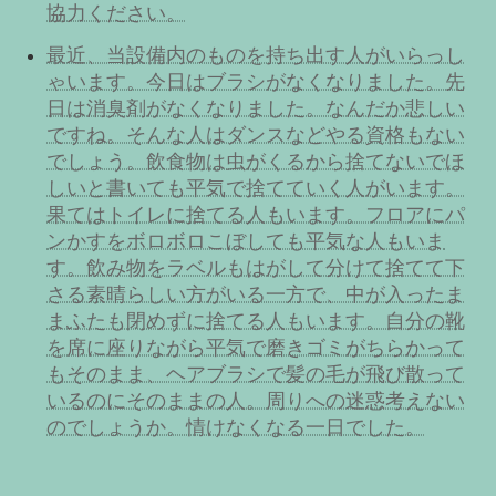
協力ください。
最近、当設備内のものを持ち出す人がいらっし
ゃいます。今日はブラシがなくなりました。先
日は消臭剤がなくなりました。なんだか悲しい
ですね。そんな人はダンスなどやる資格もない
でしょう。飲食物は虫がくるから捨てないでほ
しいと書いても平気で捨てていく人がいます。
果てはトイレに捨てる人もいます。フロアにパ
ンかすをボロボロこぼしても平気な人もいま
す。飲み物をラベルもはがして分けて捨てて下
さる素晴らしい方がいる一方で、中が入ったま
まふたも閉めずに捨てる人もいます。自分の靴
を席に座りながら平気で磨きゴミがちらかって
もそのまま、ヘアブラシで髪の毛が飛び散って
いるのにそのままの人。周りへの迷惑考えない
のでしょうか。情けなくなる一日でした。