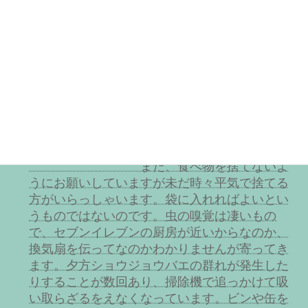
つながるため、キャップのついたペットボトル
以外は禁止にしています。昨年飲み物をこぼし
て放置して帰られた方がおり、そこは未だに乾
燥期には床鳴りが発生し、床の張替えをするか
どうか悩んでいます。張替えをするとなるとか
なりの費用がかかるので値上げ、休業が伴いま
す。ぜひご協力というか、周りにそういう方が
いたら指摘して改めていただきたいです。よろ
しくお願いしま
す。
また、食べ物を捨てないよ
うにお願いしていますが未だ時々平気で捨てる
方がいらっしゃいます。袋に入れればよいとい
うものではないのです。虫の嗅覚は凄いもの
で、セブンイレブンの厨房が近いからなのか、
換気扇を伝ってなのかわかりませんが寄ってき
ます。夕方ショウジョウバエの群れが発生した
りすることが数回あり、掃除機で追っかけて吸
い取らざるをえなくなっています。ビンや缶を