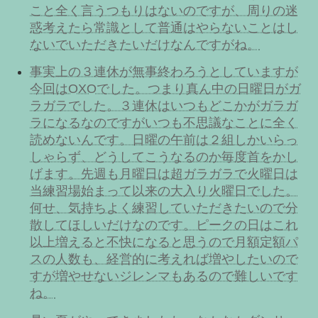
こと全く言うつもりはないのですが、周りの迷
惑考えたら常識として普通はやらないことはし
ないでいただきたいだけなんですがね。
事実上の３連休が無事終わろうとしていますが
今回はOXOでした。つまり真ん中の日曜日がガ
ラガラでした。３連休はいつもどこかがガラガ
ラになるなのですがいつも不思議なことに全く
読めないんです。日曜の午前は２組しかいらっ
しゃらず、どうしてこうなるのか毎度首をかし
げます。先週も月曜日は超ガラガラで火曜日は
当練習場始まって以来の大入り火曜日でした。
何せ、気持ちよく練習していただきたいので分
散してほしいだけなのです。ピークの日はこれ
以上増えると不快になると思うので月額定額パ
スの人数も、経営的に考えれば増やしたいので
すが増やせないジレンマもあるので難しいです
ね。