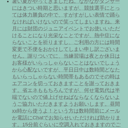
暑い夏がやってきましたね。なかなかダンサー
にはきつい時期と思いますが、競技選手にとっ
ては体力勝負の中で、すがすがしい表情で踊ら
なければいけないので笑ってしまいますね。来
月には財団のジュニアイベントでお使いいただ
けることになり光栄なことですが、熱中症にな
らないことを祈りますし、ご利用の方には時間
変更で不便をおかけしてしまい申し訳ございま
せん。謝りついでに、当練習場は夜とか休日は
お客様がいらっしゃらないことはないでしょう
から心配ないですが、平日日中は数時間どなた
もいらっしゃらない時間帯もあるのでその時は
エアコンを切っておきますことを謝っておきま
す。省エネももちろんですが、何せ電気代は半
端でないので値上げせねばならなくならないよ
うご協力いただきますようお願いします。昼間
xx時から使うよ！という方は数時間前にメール
か電話にChatでお知らせいただければ助かりま
す。15分前ぐらいに空調入れておきますのでご