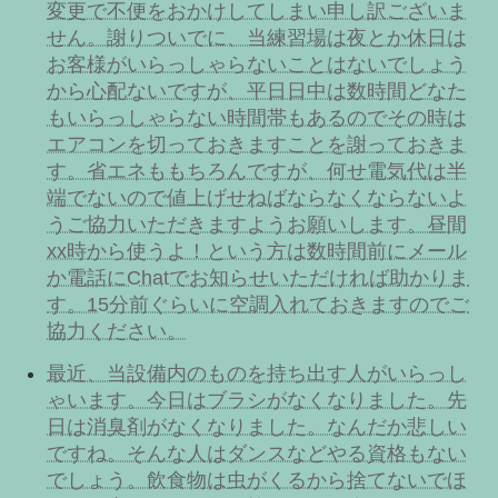
変更で不便をおかけしてしまい申し訳ございま
せん。謝りついでに、当練習場は夜とか休日は
お客様がいらっしゃらないことはないでしょう
から心配ないですが、平日日中は数時間どなた
もいらっしゃらない時間帯もあるのでその時は
エアコンを切っておきますことを謝っておきま
す。省エネももちろんですが、何せ電気代は半
端でないので値上げせねばならなくならないよ
うご協力いただきますようお願いします。昼間
xx時から使うよ！という方は数時間前にメール
か電話にChatでお知らせいただければ助かりま
す。15分前ぐらいに空調入れておきますのでご
協力ください。
最近、当設備内のものを持ち出す人がいらっし
ゃいます。今日はブラシがなくなりました。先
日は消臭剤がなくなりました。なんだか悲しい
ですね。そんな人はダンスなどやる資格もない
でしょう。飲食物は虫がくるから捨てないでほ