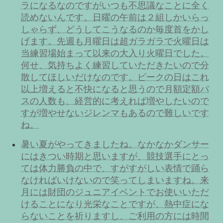
ラになるなのですがいつも不思議なことに全く
読めないんです。日曜の午前は２組しかいらっ
しゃらず、どうしてこうなるのか毎度首をかし
げます。先週も月曜日は超ガラガラで火曜日は
当練習場始まって以来の大入り火曜日でした。
何せ、気持ちよく練習していただきたいので分
散してほしいだけなのです。ピークの日はこれ
以上増えると不快になると思うので月額定額パ
スの人数も、経営的に考えれば増やしたいので
すが増やせないジレンマもあるので難しいです
ね。
暑い夏がやってきましたね。なかなかダンサー
にはきつい時期と思いますが、競技選手にとっ
ては体力勝負の中で、すがすがしい表情で踊ら
なければいけないので笑ってしまいますね。来
月には財団のジュニアイベントでお使いいただ
けることになり光栄なことですが、熱中症にな
らないことを祈りますし、ご利用の方には時間