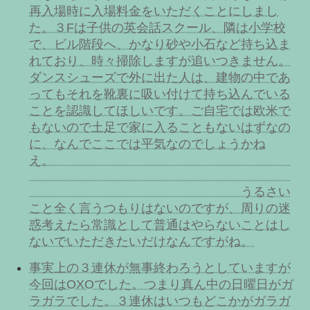
再入場時に入場料金をいただくことにしまし
た。３Fは子供の英会話スクール、隣は小学校
で、ビル階段へ、かなり砂や小石など持ち込ま
れており、時々掃除しますが追いつきません。
ダンスシューズで外に出た人は、建物の中であ
ってもそれを靴裏に吸い付けて持ち込んでいる
ことを認識してほしいです。ご自宅では欧米で
もないので土足で家に入ることもないはずなの
に、なんでここでは平気なのでしょうかね
え。
うるさい
こと全く言うつもりはないのですが、周りの迷
惑考えたら常識として普通はやらないことはし
ないでいただきたいだけなんですがね。
事実上の３連休が無事終わろうとしていますが
今回はOXOでした。つまり真ん中の日曜日がガ
ラガラでした。３連休はいつもどこかがガラガ