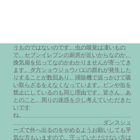
いたら指摘して改めていただきたいです。よろ
しくお願いしま
す。
また、食べ物を捨てないよ
うにお願いしていますが未だ時々平気で捨てる
方がいらっしゃいます。袋に入れればよいとい
うものではないのです。虫の嗅覚は凄いもの
で、セブンイレブンの厨房が近いからなのか、
換気扇を伝ってなのかわかりませんが寄ってき
ます。夕方ショウジョウバエの群れが発生した
りすることが数回あり、掃除機で追っかけて吸
い取らざるをえなくなっています。ビンや缶を
禁止にしているのも同じ理由です。皆さん、あ
とのこと、周りの迷惑を少し考えていただきた
いです
ね。
ダンスシュ
ーズで外へ出るのをやめるようお願いしても平
気な方もいますので、守っていただけない方は