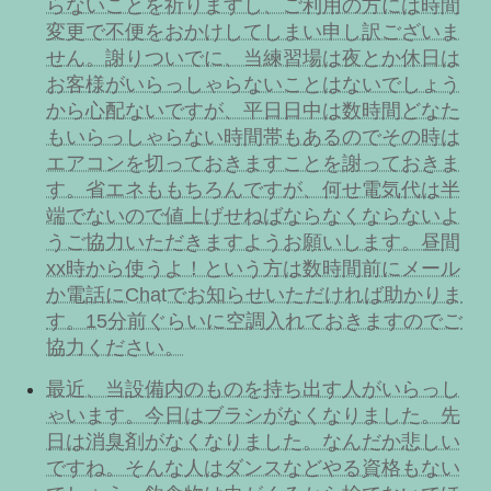
らないことを祈りますし、ご利用の方には時間
変更で不便をおかけしてしまい申し訳ございま
せん。謝りついでに、当練習場は夜とか休日は
お客様がいらっしゃらないことはないでしょう
から心配ないですが、平日日中は数時間どなた
もいらっしゃらない時間帯もあるのでその時は
エアコンを切っておきますことを謝っておきま
す。省エネももちろんですが、何せ電気代は半
端でないので値上げせねばならなくならないよ
うご協力いただきますようお願いします。昼間
xx時から使うよ！という方は数時間前にメール
か電話にChatでお知らせいただければ助かりま
す。15分前ぐらいに空調入れておきますのでご
協力ください。
最近、当設備内のものを持ち出す人がいらっし
ゃいます。今日はブラシがなくなりました。先
日は消臭剤がなくなりました。なんだか悲しい
ですね。そんな人はダンスなどやる資格もない