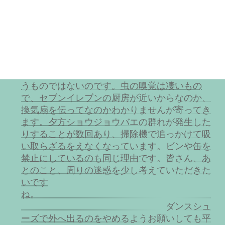
す。ぜひご協力というか、周りにそういう方が
いたら指摘して改めていただきたいです。よろ
しくお願いしま
す。
また、食べ物を捨てないよ
うにお願いしていますが未だ時々平気で捨てる
方がいらっしゃいます。袋に入れればよいとい
うものではないのです。虫の嗅覚は凄いもの
で、セブンイレブンの厨房が近いからなのか、
換気扇を伝ってなのかわかりませんが寄ってき
ます。夕方ショウジョウバエの群れが発生した
りすることが数回あり、掃除機で追っかけて吸
い取らざるをえなくなっています。ビンや缶を
禁止にしているのも同じ理由です。皆さん、あ
とのこと、周りの迷惑を少し考えていただきた
いです
ね。
ダンスシュ
ーズで外へ出るのをやめるようお願いしても平