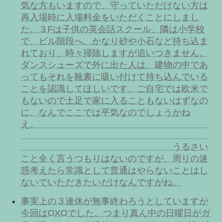
気な方もいますので、守っていただけない方は
再入場時に入場料金をいただくことにしまし
た。３Fは子供の英会話スクール、隣は小学校
で、ビル階段へ、かなり砂や小石など持ち込ま
れており、時々掃除しますが追いつきません。
ダンスシューズで外に出た人は、建物の中であ
ってもそれを靴裏に吸い付けて持ち込んでいる
ことを認識してほしいです。ご自宅では欧米で
もないので土足で家に入ることもないはずなの
に、なんでここでは平気なのでしょうかね
え。
うるさい
こと全く言うつもりはないのですが、周りの迷
惑考えたら常識として普通はやらないことはし
ないでいただきたいだけなんですがね。
事実上の３連休が無事終わろうとしていますが
今回はOXOでした。つまり真ん中の日曜日がガ