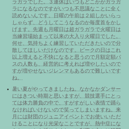
ラガラでした。３連休はいつもどこかがガラガ
ラになるなのですがいつも不思議なことに全く
読めないんです。日曜の午前は２組しかいらっ
しゃらず、どうしてこうなるのか毎度首をかし
げます。先週も月曜日は超ガラガラで火曜日は
当練習場始まって以来の大入り火曜日でした。
何せ、気持ちよく練習していただきたいので分
散してほしいだけなのです。ピークの日はこれ
以上増えると不快になると思うので月額定額パ
スの人数も、経営的に考えれば増やしたいので
すが増やせないジレンマもあるので難しいです
ね。
暑い夏がやってきましたね。なかなかダンサー
にはきつい時期と思いますが、競技選手にとっ
ては体力勝負の中で、すがすがしい表情で踊ら
なければいけないので笑ってしまいますね。来
月には財団のジュニアイベントでお使いいただ
けることになり光栄なことですが、熱中症にな