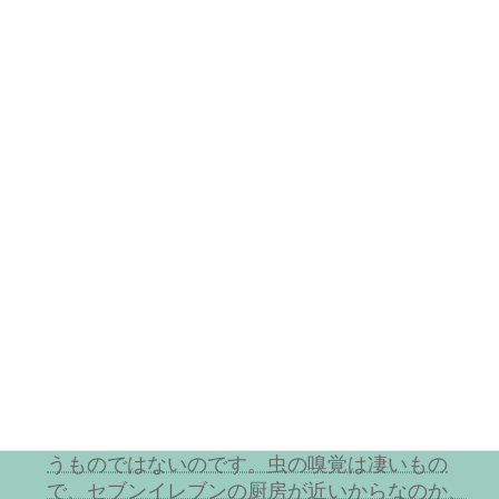
方、溢しても自分のタオルで拭くこともせずの
んびり対応している方がいらっしゃいますが改
めていただきたいのです。無垢板のダンスフロ
アは板の境目から水を吸うと膨張して床鳴りに
つながるため、キャップのついたペットボトル
以外は禁止にしています。昨年飲み物をこぼし
て放置して帰られた方がおり、そこは未だに乾
燥期には床鳴りが発生し、床の張替えをするか
どうか悩んでいます。張替えをするとなるとか
なりの費用がかかるので値上げ、休業が伴いま
す。ぜひご協力というか、周りにそういう方が
いたら指摘して改めていただきたいです。よろ
しくお願いしま
す。
また、食べ物を捨てないよ
うにお願いしていますが未だ時々平気で捨てる
方がいらっしゃいます。袋に入れればよいとい
うものではないのです。虫の嗅覚は凄いもの
で、セブンイレブンの厨房が近いからなのか、