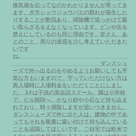
換気扇を伝ってなのかわかりませんが寄ってき
ます。夕方ショウジョウバエの群れが発生した
りすることが数回あり、掃除機で追っかけて吸
い取らざるをえなくなっています。ビンや缶を
禁止にしているのも同じ理由です。皆さん、あ
とのこと、周りの迷惑を少し考えていただきた
いです
ね。
ダンスシュ
ーズで外へ出るのをやめるようお願いしても平
気な方もいますので、守っていただけない方は
再入場時に入場料金をいただくことにしまし
た。３Fは子供の英会話スクール、隣は小学校
で、ビル階段へ、かなり砂や小石など持ち込ま
れており、時々掃除しますが追いつきません。
ダンスシューズで外に出た人は、建物の中であ
ってもそれを靴裏に吸い付けて持ち込んでいる
ことを認識してほしいです。ご自宅では欧米で