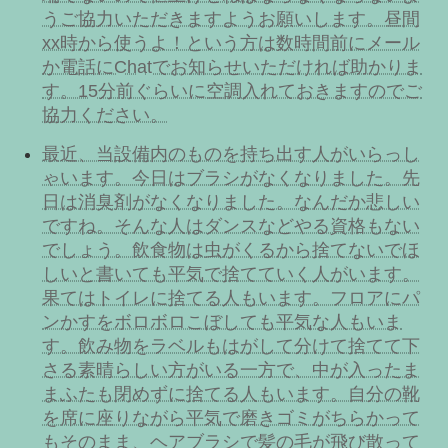
うご協力いただきますようお願いします。昼間
xx時から使うよ！という方は数時間前にメール
か電話にChatでお知らせいただければ助かりま
す。15分前ぐらいに空調入れておきますのでご
協力ください。
最近、当設備内のものを持ち出す人がいらっし
ゃいます。今日はブラシがなくなりました。先
日は消臭剤がなくなりました。なんだか悲しい
ですね。そんな人はダンスなどやる資格もない
でしょう。飲食物は虫がくるから捨てないでほ
しいと書いても平気で捨てていく人がいます。
果てはトイレに捨てる人もいます。フロアにパ
ンかすをボロボロこぼしても平気な人もいま
す。飲み物をラベルもはがして分けて捨てて下
さる素晴らしい方がいる一方で、中が入ったま
まふたも閉めずに捨てる人もいます。自分の靴
を席に座りながら平気で磨きゴミがちらかって
もそのまま、ヘアブラシで髪の毛が飛び散って