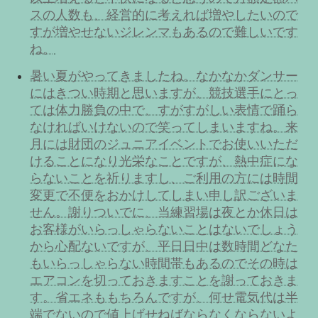
スの人数も、経営的に考えれば増やしたいので
すが増やせないジレンマもあるので難しいです
ね。
暑い夏がやってきましたね。なかなかダンサー
にはきつい時期と思いますが、競技選手にとっ
ては体力勝負の中で、すがすがしい表情で踊ら
なければいけないので笑ってしまいますね。来
月には財団のジュニアイベントでお使いいただ
けることになり光栄なことですが、熱中症にな
らないことを祈りますし、ご利用の方には時間
変更で不便をおかけしてしまい申し訳ございま
せん。謝りついでに、当練習場は夜とか休日は
お客様がいらっしゃらないことはないでしょう
から心配ないですが、平日日中は数時間どなた
もいらっしゃらない時間帯もあるのでその時は
エアコンを切っておきますことを謝っておきま
す。省エネももちろんですが、何せ電気代は半
端でないので値上げせねばならなくならないよ