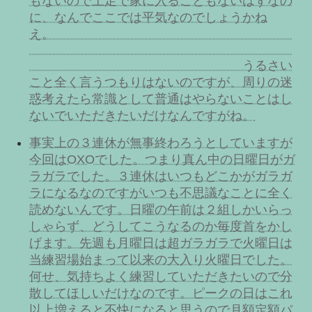
もないので土足で家に入ることもないはずなの
に、なんでここでは平気なのでしょうかね
え。
うるさい
こと全く言うつもりはないのですが、周りの迷
惑考えたら常識として普通はやらないことはし
ないでいただきたいだけなんですがね。
事実上の３連休が無事終わろうとしていますが
今回はOXOでした。つまり真ん中の日曜日がガ
ラガラでした。３連休はいつもどこかがガラガ
ラになるなのですがいつも不思議なことに全く
読めないんです。日曜の午前は２組しかいらっ
しゃらず、どうしてこうなるのか毎度首をかし
げます。先週も月曜日は超ガラガラで火曜日は
当練習場始まって以来の大入り火曜日でした。
何せ、気持ちよく練習していただきたいので分
散してほしいだけなのです。ピークの日はこれ
以上増えると不快になると思うので月額定額パ